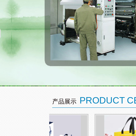
PRODUCT C
产品展示