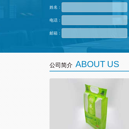
姓名：
电话：
邮箱：
ABOUT US
公司简介