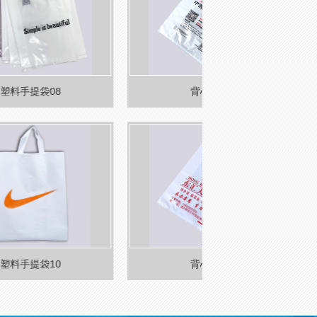
背心袋03
三边封口袋0
背心袋08
铝箔袋01