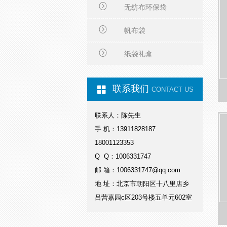
无纺布环保袋
帆布袋
纸袋礼盒
联系我们
CONTACT US
联系人：陈先生
手 机：13911828187
18001123353
Q Q：1006331747
邮 箱：1006331747@qq.com
地 址：北京市朝阳区十八里店乡
吕营嘉园c区203号楼五单元602室