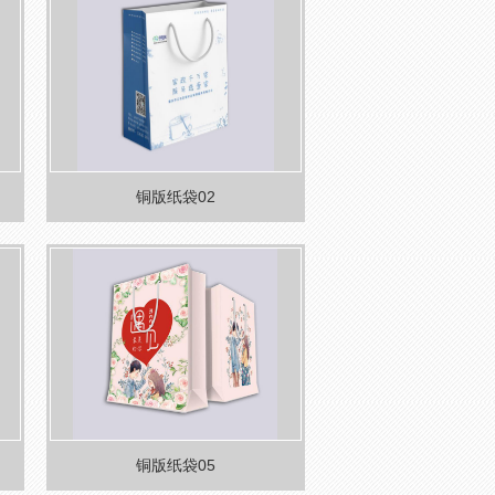
铜版纸袋02
铜版纸袋05