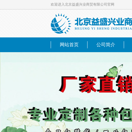
欢迎进入北京益盛兴业商贸有限公司官网
网站首页
公司简介